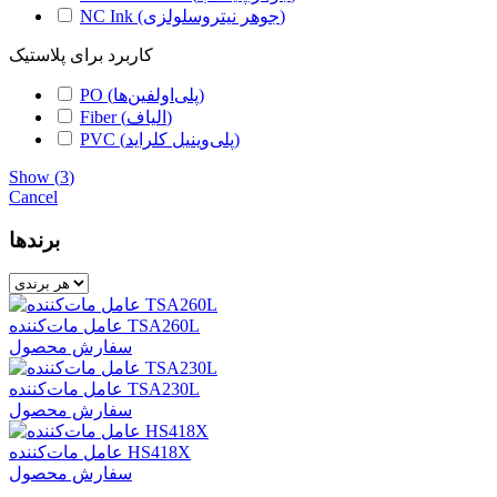
NC Ink (جوهر نیتروسلولزی)
کاربرد برای پلاستیک
PO (پلی‌اولفین‌ها)
Fiber (الیاف)
PVC (پلی‌وینیل کلراید)
Show
(
3
)
Cancel
برندها
عامل مات‌کننده TSA260L
سفارش محصول
عامل مات‌کننده TSA230L
سفارش محصول
عامل مات‌کننده HS418X
سفارش محصول