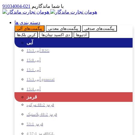
با شما ماندگاریم
021-91034004
دسته بندی ها
پیگمنت‌های صدفی
پیگمنت‌های معدنی
پیگمنت‌های آلی
ادتیو‌ها
دی اکسید تیتان‌ها
کربن بلک‌ها
آبی
آبی 15:3 B2G
آبی 15:0
آبی 15:1
آبی 15:3 general
آبی 15:4
قرمز
قرمز 48:2 مرکب
قرمز 48:2 پلاستیک
قرمز 53:1
قرمز 57:1 4BGL