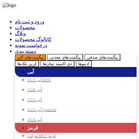
ورود و ثبت نام
محصولات
وبلاگ
کاتالوگ محصولات
درخواست نمونه
دسته بندی
پیگمنت‌های صدفی
پیگمنت‌های معدنی
پیگمنت‌های آلی
ادتیو‌ها
دی اکسید تیتان‌ها
کربن بلک‌ها
آبی
آبی 15:3 B2G
آبی 15:0
آبی 15:1
آبی 15:3 general
آبی 15:4
قرمز
قرمز 48:2 مرکب