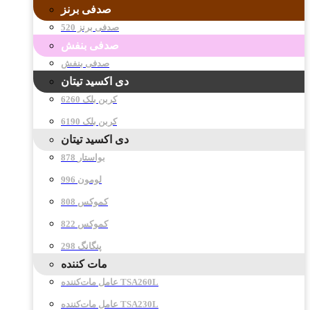
صدفی برنز
صدفی برنز 520
صدفی بنفش
صدفی بنفش
دی اکسید تیتان
کربن بلک 6260
کربن بلک 6190
دی اکسید تیتان
878 بواستار
996 لومون
808 کموکس
822 کموکس
298 پنگانگ
مات کننده
عامل مات‌کننده TSA260L
عامل مات‌کننده TSA230L