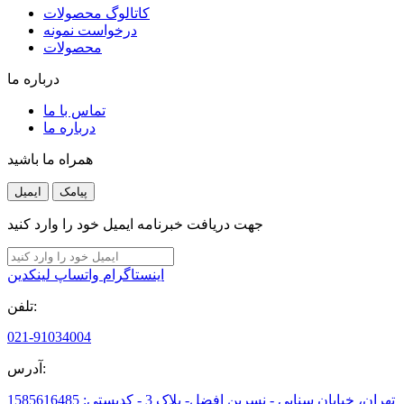
کاتالوگ محصولات
درخواست نمونه
محصولات
درباره ما
تماس با ما
درباره ما
همراه ما باشید
پیامک
ایمیل
جهت دریافت خبرنامه ایمیل خود را وارد کنید
اینستاگرام
واتساپ
لینکدین
تلفن:
021-91034004
آدرس:
تهران، خیابان سنایی - نسرین افضل- پلاک 3 - کدپستی: 1585616485