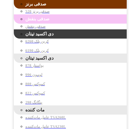
صدفی برنز
صدفی برنز 520
صدفی بنفش
صدفی بنفش
دی اکسید تیتان
کربن بلک 6260
کربن بلک 6190
دی اکسید تیتان
878 بواستار
996 لومون
808 کموکس
822 کموکس
298 پنگانگ
مات کننده
عامل مات‌کننده TSA260L
عامل مات‌کننده TSA230L