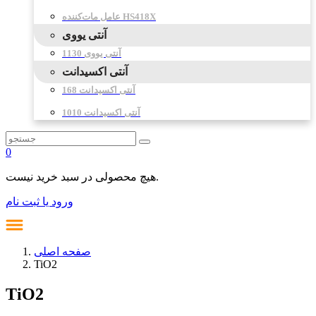
عامل مات‌کننده HS418X
آنتی یووی
آنتی یووی 1130
آنتی اکسیدانت
آنتی اکسیدانت 168
آنتی اکسیدانت 1010
0
هیچ محصولی در سبد خرید نیست.
ورود یا ثبت نام
صفحه اصلی
TiO2
TiO2