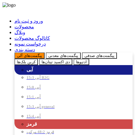
ورود و ثبت نام
محصولات
وبلاگ
کاتالوگ محصولات
درخواست نمونه
دسته بندی
پیگمنت‌های صدفی
پیگمنت‌های معدنی
پیگمنت‌های آلی
ادتیو‌ها
دی اکسید تیتان‌ها
کربن بلک‌ها
آبی
آبی 15:3 B2G
آبی 15:0
آبی 15:1
آبی 15:3 general
آبی 15:4
قرمز
قرمز 48:2 مرکب