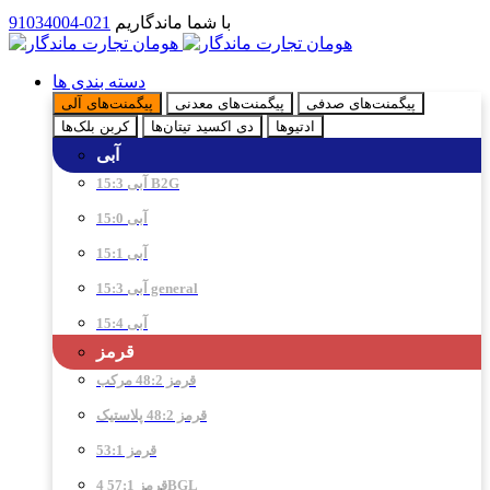
با شما ماندگاریم
021-91034004
دسته بندی ها
پیگمنت‌های صدفی
پیگمنت‌های معدنی
پیگمنت‌های آلی
ادتیو‌ها
دی اکسید تیتان‌ها
کربن بلک‌ها
آبی
آبی 15:3 B2G
آبی 15:0
آبی 15:1
آبی 15:3 general
آبی 15:4
قرمز
قرمز 48:2 مرکب
قرمز 48:2 پلاستیک
قرمز 53:1
قرمز 57:1 4BGL