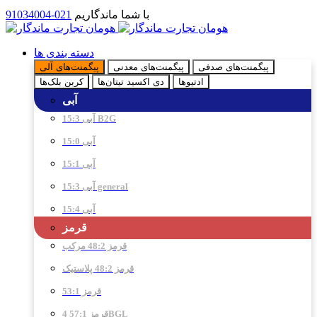
با شما ماندگاریم
021-91034004
دسته بندی ها
پیگمنت‌های صدفی
پیگمنت‌های معدنی
پیگمنت‌های آلی
ادتیو‌ها
دی اکسید تیتان‌ها
کربن بلک‌ها
آبی
آبی 15:3 B2G
آبی 15:0
آبی 15:1
آبی 15:3 general
آبی 15:4
قرمز
قرمز 48:2 مرکب
قرمز 48:2 پلاستیک
قرمز 53:1
قرمز 57:1 4BGL