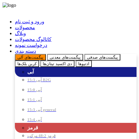
ورود و ثبت نام
محصولات
وبلاگ
کاتالوگ محصولات
درخواست نمونه
دسته بندی
پیگمنت‌های صدفی
پیگمنت‌های معدنی
پیگمنت‌های آلی
ادتیو‌ها
دی اکسید تیتان‌ها
کربن بلک‌ها
آبی
آبی 15:3 B2G
آبی 15:0
آبی 15:1
آبی 15:3 general
آبی 15:4
قرمز
قرمز 48:2 مرکب