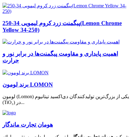
پیگمنت زرد کروم لیمویی 34-250(Lemon Chrome
Yellow 34-250)
اهمیت پایداری و مقاومت پیگمنت‌ها در برابر نور و
حرارت
برند لومون LOMON
لومون (Lomon) یکی از بزرگ‌ترین تولیدکنندگان دی‌اکسید تیتانیوم
(TiO₂) در...
هومان تجارت ماندگار
شرکت
هومان تجارت ماندگار
با تمرکز بر واردات مستقیم و ارائه