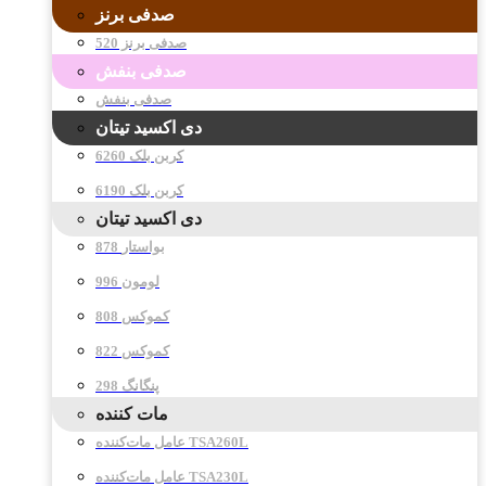
صدفی برنز
صدفی برنز 520
صدفی بنفش
صدفی بنفش
دی اکسید تیتان
کربن بلک 6260
کربن بلک 6190
دی اکسید تیتان
878 بواستار
996 لومون
808 کموکس
822 کموکس
298 پنگانگ
مات کننده
عامل مات‌کننده TSA260L
عامل مات‌کننده TSA230L