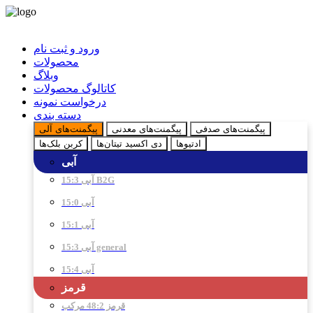
ورود و ثبت نام
محصولات
وبلاگ
کاتالوگ محصولات
درخواست نمونه
دسته بندی
پیگمنت‌های صدفی
پیگمنت‌های معدنی
پیگمنت‌های آلی
ادتیو‌ها
دی اکسید تیتان‌ها
کربن بلک‌ها
آبی
آبی 15:3 B2G
آبی 15:0
آبی 15:1
آبی 15:3 general
آبی 15:4
قرمز
قرمز 48:2 مرکب