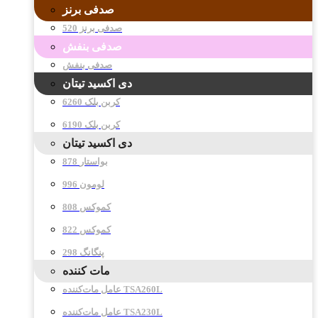
صدفی برنز
صدفی برنز 520
صدفی بنفش
صدفی بنفش
دی اکسید تیتان
کربن بلک 6260
کربن بلک 6190
دی اکسید تیتان
878 بواستار
996 لومون
808 کموکس
822 کموکس
298 پنگانگ
مات کننده
عامل مات‌کننده TSA260L
عامل مات‌کننده TSA230L