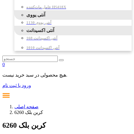
عامل مات‌کننده HS418X
آنتی یووی
آنتی یووی 1130
آنتی اکسیدانت
آنتی اکسیدانت 168
آنتی اکسیدانت 1010
0
هیچ محصولی در سبد خرید نیست.
ورود یا ثبت نام
صفحه اصلی
کربن بلک 6260
کربن بلک 6260