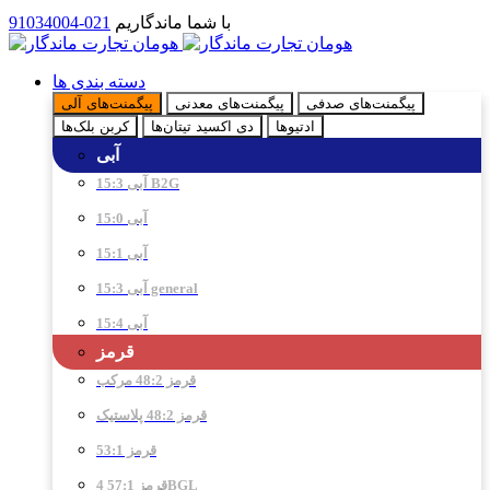
با شما ماندگاریم
021-91034004
دسته بندی ها
پیگمنت‌های صدفی
پیگمنت‌های معدنی
پیگمنت‌های آلی
ادتیو‌ها
دی اکسید تیتان‌ها
کربن بلک‌ها
آبی
آبی 15:3 B2G
آبی 15:0
آبی 15:1
آبی 15:3 general
آبی 15:4
قرمز
قرمز 48:2 مرکب
قرمز 48:2 پلاستیک
قرمز 53:1
قرمز 57:1 4BGL