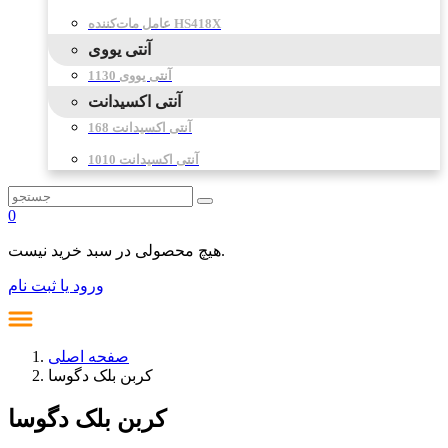
عامل مات‌کننده HS418X
آنتی یووی
آنتی یووی 1130
آنتی اکسیدانت
آنتی اکسیدانت 168
آنتی اکسیدانت 1010
0
هیچ محصولی در سبد خرید نیست.
ورود یا ثبت نام
صفحه اصلی
کربن بلک دگوسا
کربن بلک دگوسا