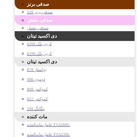
صدفی برنز
صدفی برنز 520
صدفی بنفش
صدفی بنفش
دی اکسید تیتان
کربن بلک 6260
کربن بلک 6190
دی اکسید تیتان
878 بواستار
996 لومون
808 کموکس
822 کموکس
298 پنگانگ
مات کننده
عامل مات‌کننده TSA260L
عامل مات‌کننده TSA230L