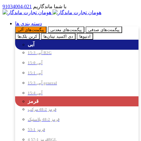
با شما ماندگاریم
021-91034004
دسته بندی ها
پیگمنت‌های صدفی
پیگمنت‌های معدنی
پیگمنت‌های آلی
ادتیو‌ها
دی اکسید تیتان‌ها
کربن بلک‌ها
آبی
آبی 15:3 B2G
آبی 15:0
آبی 15:1
آبی 15:3 general
آبی 15:4
قرمز
قرمز 48:2 مرکب
قرمز 48:2 پلاستیک
قرمز 53:1
قرمز 57:1 4BGL