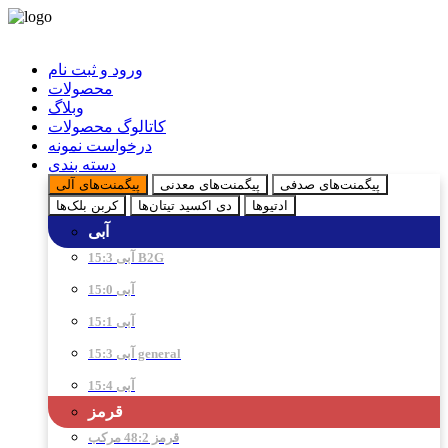
ورود و ثبت نام
محصولات
وبلاگ
کاتالوگ محصولات
درخواست نمونه
دسته بندی
پیگمنت‌های صدفی
پیگمنت‌های معدنی
پیگمنت‌های آلی
ادتیو‌ها
دی اکسید تیتان‌ها
کربن بلک‌ها
آبی
آبی 15:3 B2G
آبی 15:0
آبی 15:1
آبی 15:3 general
آبی 15:4
قرمز
قرمز 48:2 مرکب