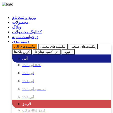
ورود و ثبت نام
محصولات
وبلاگ
کاتالوگ محصولات
درخواست نمونه
دسته بندی
پیگمنت‌های صدفی
پیگمنت‌های معدنی
پیگمنت‌های آلی
ادتیو‌ها
دی اکسید تیتان‌ها
کربن بلک‌ها
آبی
آبی 15:3 B2G
آبی 15:0
آبی 15:1
آبی 15:3 general
آبی 15:4
قرمز
قرمز 48:2 مرکب