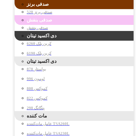
صدفی برنز
صدفی برنز 520
صدفی بنفش
صدفی بنفش
دی اکسید تیتان
کربن بلک 6260
کربن بلک 6190
دی اکسید تیتان
878 بواستار
996 لومون
808 کموکس
822 کموکس
298 پنگانگ
مات کننده
عامل مات‌کننده TSA260L
عامل مات‌کننده TSA230L