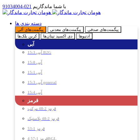
با شما ماندگاریم
021-91034004
دسته بندی ها
پیگمنت‌های صدفی
پیگمنت‌های معدنی
پیگمنت‌های آلی
ادتیو‌ها
دی اکسید تیتان‌ها
کربن بلک‌ها
آبی
آبی 15:3 B2G
آبی 15:0
آبی 15:1
آبی 15:3 general
آبی 15:4
قرمز
قرمز 48:2 مرکب
قرمز 48:2 پلاستیک
قرمز 53:1
قرمز 57:1 4BGL