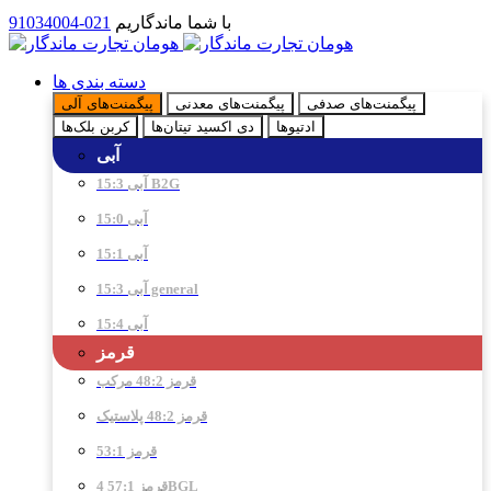
با شما ماندگاریم
021-91034004
دسته بندی ها
پیگمنت‌های صدفی
پیگمنت‌های معدنی
پیگمنت‌های آلی
ادتیو‌ها
دی اکسید تیتان‌ها
کربن بلک‌ها
آبی
آبی 15:3 B2G
آبی 15:0
آبی 15:1
آبی 15:3 general
آبی 15:4
قرمز
قرمز 48:2 مرکب
قرمز 48:2 پلاستیک
قرمز 53:1
قرمز 57:1 4BGL