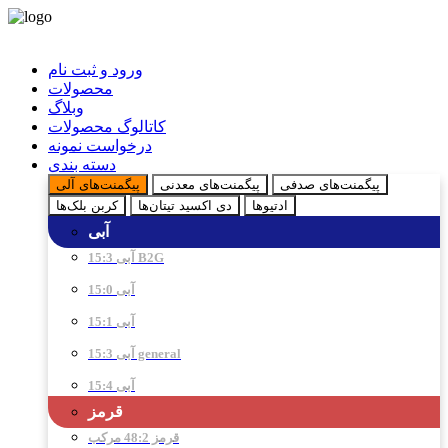
ورود و ثبت نام
محصولات
وبلاگ
کاتالوگ محصولات
درخواست نمونه
دسته بندی
پیگمنت‌های صدفی
پیگمنت‌های معدنی
پیگمنت‌های آلی
ادتیو‌ها
دی اکسید تیتان‌ها
کربن بلک‌ها
آبی
آبی 15:3 B2G
آبی 15:0
آبی 15:1
آبی 15:3 general
آبی 15:4
قرمز
قرمز 48:2 مرکب