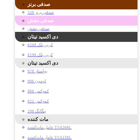
صدفی برنز
صدفی برنز 520
صدفی بنفش
صدفی بنفش
دی اکسید تیتان
کربن بلک 6260
کربن بلک 6190
دی اکسید تیتان
878 بواستار
996 لومون
808 کموکس
822 کموکس
298 پنگانگ
مات کننده
عامل مات‌کننده TSA260L
عامل مات‌کننده TSA230L