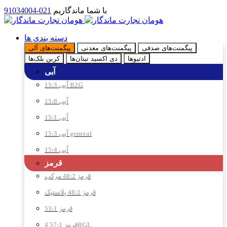
با شما ماندگاریم
021-91034004
دسته بندی ها
پیگمنت‌های صدفی
پیگمنت‌های معدنی
پیگمنت‌های آلی
ادتیو‌ها
دی اکسید تیتان‌ها
کربن بلک‌ها
آبی
آبی 15:3 B2G
آبی 15:0
آبی 15:1
آبی 15:3 general
آبی 15:4
قرمز
قرمز 48:2 مرکب
قرمز 48:2 پلاستیک
قرمز 53:1
قرمز 57:1 4BGL