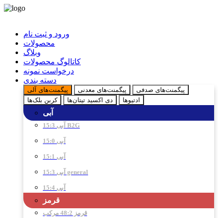
ورود و ثبت نام
محصولات
وبلاگ
کاتالوگ محصولات
درخواست نمونه
دسته بندی
پیگمنت‌های صدفی
پیگمنت‌های معدنی
پیگمنت‌های آلی
ادتیو‌ها
دی اکسید تیتان‌ها
کربن بلک‌ها
آبی
آبی 15:3 B2G
آبی 15:0
آبی 15:1
آبی 15:3 general
آبی 15:4
قرمز
قرمز 48:2 مرکب