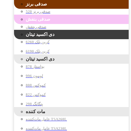
صدفی برنز
صدفی برنز 520
صدفی بنفش
صدفی بنفش
دی اکسید تیتان
کربن بلک 6260
کربن بلک 6190
دی اکسید تیتان
878 بواستار
996 لومون
808 کموکس
822 کموکس
298 پنگانگ
مات کننده
عامل مات‌کننده TSA260L
عامل مات‌کننده TSA230L