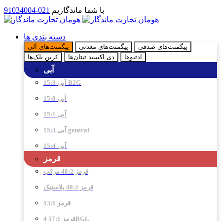
با شما ماندگاریم
021-91034004
دسته بندی ها
پیگمنت‌های صدفی
پیگمنت‌های معدنی
پیگمنت‌های آلی
ادتیو‌ها
دی اکسید تیتان‌ها
کربن بلک‌ها
آبی
آبی 15:3 B2G
آبی 15:0
آبی 15:1
آبی 15:3 general
آبی 15:4
قرمز
قرمز 48:2 مرکب
قرمز 48:2 پلاستیک
قرمز 53:1
قرمز 57:1 4BGL