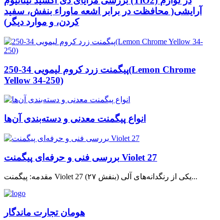
بررسی مزایای دی اکسید تیتانیوم (TiO2) در لوازم
آرایشی( محافظت در برابر اشعه ماوراء بنفش، سفید
کردن، و موارد دیگر)
پیگمنت زرد کروم لیمویی 34-250(Lemon Chrome
Yellow 34-250)
انواع پیگمنت معدنی و دسته‌بندی آن‌ها
بررسی فنی و حرفه‌ای پیگمنت Violet 27
مقدمه: پیگمنت Violet 27 (بنفش ۲۷) یکی از رنگدانه‌های آلی...
هومان تجارت ماندگار