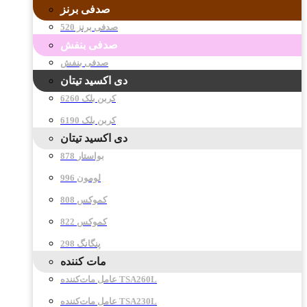
صدفی برنز
صدفی برنز 520
صدفی بنفش
صدفی بنفش
دی اکسید تیتان
کربن بلک 6260
کربن بلک 6190
دی اکسید تیتان
878 بواستار
996 لومون
808 کموکس
822 کموکس
298 پنگانگ
مات کننده
عامل مات‌کننده TSA260L
عامل مات‌کننده TSA230L