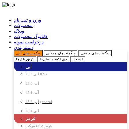
ورود و ثبت نام
محصولات
وبلاگ
کاتالوگ محصولات
درخواست نمونه
دسته بندی
پیگمنت‌های صدفی
پیگمنت‌های معدنی
پیگمنت‌های آلی
ادتیو‌ها
دی اکسید تیتان‌ها
کربن بلک‌ها
آبی
آبی 15:3 B2G
آبی 15:0
آبی 15:1
آبی 15:3 general
آبی 15:4
قرمز
قرمز 48:2 مرکب