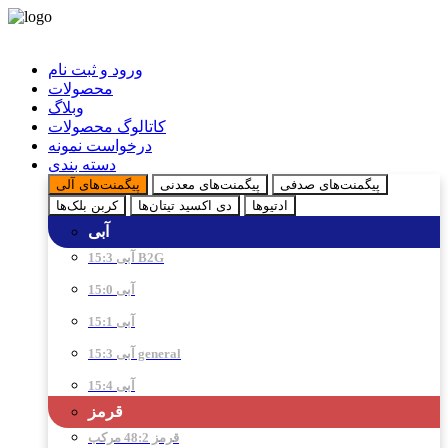
ورود و ثبت نام
محصولات
وبلاگ
کاتالوگ محصولات
درخواست نمونه
دسته بندی
پیگمنت‌های صدفی
پیگمنت‌های معدنی
پیگمنت‌های آلی
ادتیو‌ها
دی اکسید تیتان‌ها
کربن بلک‌ها
آبی
آبی 15:3 B2G
آبی 15:0
آبی 15:1
آبی 15:3 general
آبی 15:4
قرمز
قرمز 48:2 مرکب