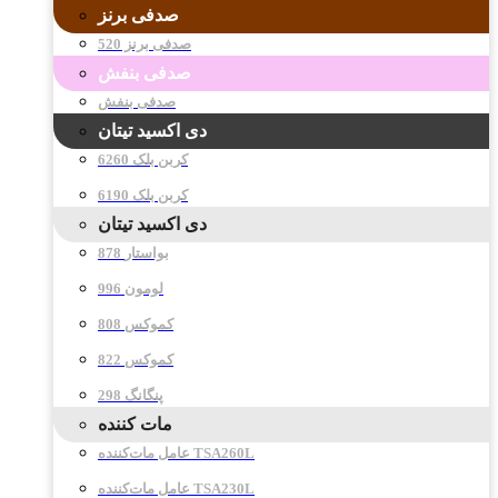
صدفی برنز
صدفی برنز 520
صدفی بنفش
صدفی بنفش
دی اکسید تیتان
کربن بلک 6260
کربن بلک 6190
دی اکسید تیتان
878 بواستار
996 لومون
808 کموکس
822 کموکس
298 پنگانگ
مات کننده
عامل مات‌کننده TSA260L
عامل مات‌کننده TSA230L