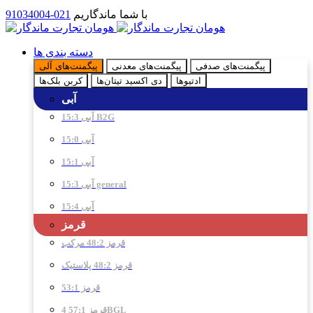
با شما ماندگاریم
021-91034004
دسته بندی ها
پیگمنت‌های صدفی
پیگمنت‌های معدنی
پیگمنت‌های آلی
ادتیو‌ها
دی اکسید تیتان‌ها
کربن بلک‌ها
آبی
آبی 15:3 B2G
آبی 15:0
آبی 15:1
آبی 15:3 general
آبی 15:4
قرمز
قرمز 48:2 مرکب
قرمز 48:2 پلاستیک
قرمز 53:1
قرمز 57:1 4BGL