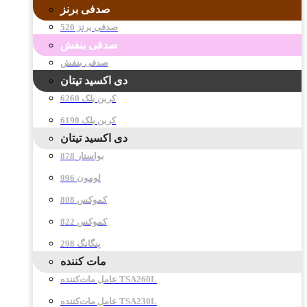
صدفی برنز
صدفی برنز 520
صدفی بنفش
صدفی بنفش
دی اکسید تیتان
کربن بلک 6260
کربن بلک 6190
دی اکسید تیتان
878 بواستار
996 لومون
808 کموکس
822 کموکس
298 پنگانگ
مات کننده
عامل مات‌کننده TSA260L
عامل مات‌کننده TSA230L