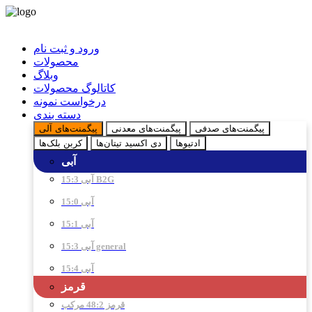
ورود و ثبت نام
محصولات
وبلاگ
کاتالوگ محصولات
درخواست نمونه
دسته بندی
پیگمنت‌های صدفی
پیگمنت‌های معدنی
پیگمنت‌های آلی
ادتیو‌ها
دی اکسید تیتان‌ها
کربن بلک‌ها
آبی
آبی 15:3 B2G
آبی 15:0
آبی 15:1
آبی 15:3 general
آبی 15:4
قرمز
قرمز 48:2 مرکب