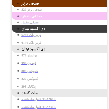
صدفی برنز
صدفی برنز 520
صدفی بنفش
صدفی بنفش
دی اکسید تیتان
کربن بلک 6260
کربن بلک 6190
دی اکسید تیتان
878 بواستار
996 لومون
808 کموکس
822 کموکس
298 پنگانگ
مات کننده
عامل مات‌کننده TSA260L
عامل مات‌کننده TSA230L