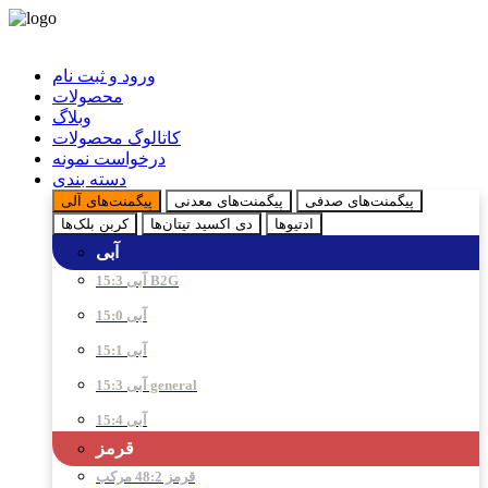
ورود و ثبت نام
محصولات
وبلاگ
کاتالوگ محصولات
درخواست نمونه
دسته بندی
پیگمنت‌های صدفی
پیگمنت‌های معدنی
پیگمنت‌های آلی
ادتیو‌ها
دی اکسید تیتان‌ها
کربن بلک‌ها
آبی
آبی 15:3 B2G
آبی 15:0
آبی 15:1
آبی 15:3 general
آبی 15:4
قرمز
قرمز 48:2 مرکب