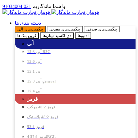
با شما ماندگاریم
021-91034004
دسته بندی ها
پیگمنت‌های صدفی
پیگمنت‌های معدنی
پیگمنت‌های آلی
ادتیو‌ها
دی اکسید تیتان‌ها
کربن بلک‌ها
آبی
آبی 15:3 B2G
آبی 15:0
آبی 15:1
آبی 15:3 general
آبی 15:4
قرمز
قرمز 48:2 مرکب
قرمز 48:2 پلاستیک
قرمز 53:1
قرمز 57:1 4BGL