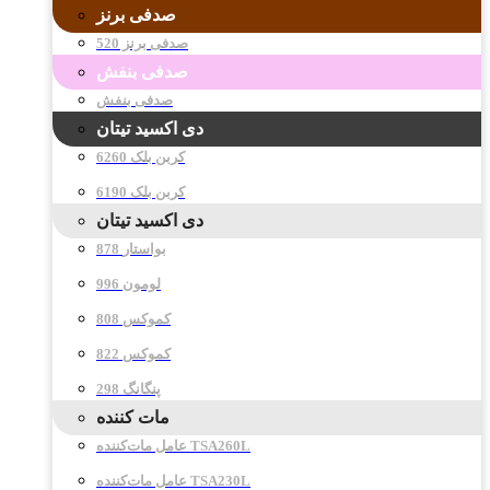
صدفی برنز
صدفی برنز 520
صدفی بنفش
صدفی بنفش
دی اکسید تیتان
کربن بلک 6260
کربن بلک 6190
دی اکسید تیتان
878 بواستار
996 لومون
808 کموکس
822 کموکس
298 پنگانگ
مات کننده
عامل مات‌کننده TSA260L
عامل مات‌کننده TSA230L