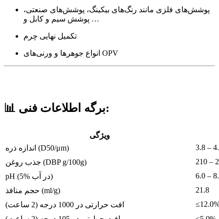
پوشش‌های فلزی مانند رنگ‌های بیکینگ، پوشش‌های صنعتی،
پوشش‌ سیم و کابل و …
تکمیل نهایی چرم
انواع جوهرها و ورنی‌های OPV
برگه اطلاعات فنی:
📊
ویژگی
3.8 – 4
اندازه ذره (D50/μm)
210 – 
جذب روغن (DBP g/100g)
6.0 – 8
pH (5% در آب)
21.8
حجم منافذ (ml/g)
≤12.0
افت حرارتی در 1000 درجه (2 ساعت)
≤5.0%
افت حرارتی در 105 درجه (2 ساعت)