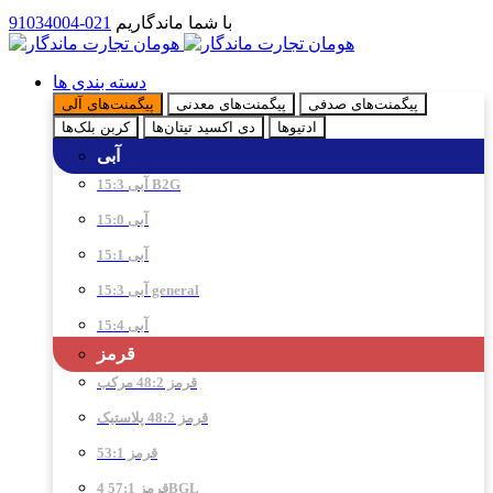
با شما ماندگاریم
021-91034004
دسته بندی ها
پیگمنت‌های صدفی
پیگمنت‌های معدنی
پیگمنت‌های آلی
ادتیو‌ها
دی اکسید تیتان‌ها
کربن بلک‌ها
آبی
آبی 15:3 B2G
آبی 15:0
آبی 15:1
آبی 15:3 general
آبی 15:4
قرمز
قرمز 48:2 مرکب
قرمز 48:2 پلاستیک
قرمز 53:1
قرمز 57:1 4BGL