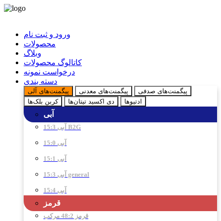
ورود و ثبت نام
محصولات
وبلاگ
کاتالوگ محصولات
درخواست نمونه
دسته بندی
پیگمنت‌های صدفی
پیگمنت‌های معدنی
پیگمنت‌های آلی
ادتیو‌ها
دی اکسید تیتان‌ها
کربن بلک‌ها
آبی
آبی 15:3 B2G
آبی 15:0
آبی 15:1
آبی 15:3 general
آبی 15:4
قرمز
قرمز 48:2 مرکب