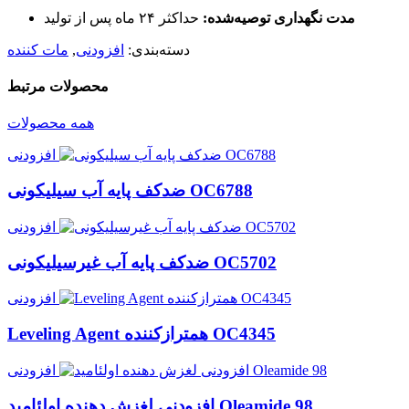
مدت نگهداری توصیه‌شده:
حداکثر ۲۴ ماه پس از تولید
دسته‌بندی:
افزودنی
,
مات کننده
محصولات مرتبط
همه محصولات
افزودنی
ضدکف پایه آب سیلیکونی OC6788
افزودنی
ضدکف پایه آب غیرسیلیکونی OC5702
افزودنی
Leveling Agent همترازکننده OC4345
افزودنی
افزودنی لغزش دهنده اولئامید Oleamide 98