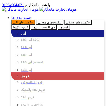
با شما ماندگاریم
021-91034004
دسته بندی ها
پیگمنت‌های صدفی
پیگمنت‌های معدنی
پیگمنت‌های آلی
ادتیو‌ها
دی اکسید تیتان‌ها
کربن بلک‌ها
آبی
آبی 15:3 B2G
آبی 15:0
آبی 15:1
آبی 15:3 general
آبی 15:4
قرمز
قرمز 48:2 مرکب
قرمز 48:2 پلاستیک
قرمز 53:1
قرمز 57:1 4BGL