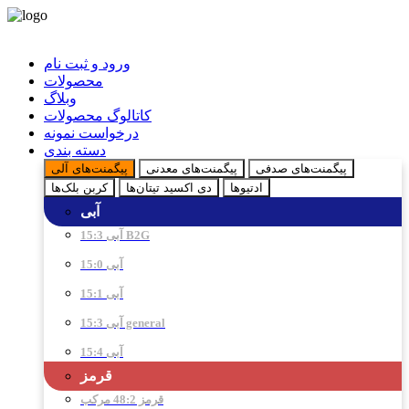
ورود و ثبت نام
محصولات
وبلاگ
کاتالوگ محصولات
درخواست نمونه
دسته بندی
پیگمنت‌های صدفی
پیگمنت‌های معدنی
پیگمنت‌های آلی
ادتیو‌ها
دی اکسید تیتان‌ها
کربن بلک‌ها
آبی
آبی 15:3 B2G
آبی 15:0
آبی 15:1
آبی 15:3 general
آبی 15:4
قرمز
قرمز 48:2 مرکب