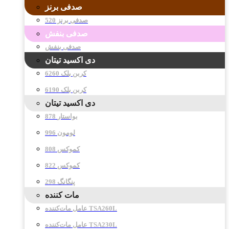
صدفی برنز
صدفی برنز 520
صدفی بنفش
صدفی بنفش
دی اکسید تیتان
کربن بلک 6260
کربن بلک 6190
دی اکسید تیتان
878 بواستار
996 لومون
808 کموکس
822 کموکس
298 پنگانگ
مات کننده
عامل مات‌کننده TSA260L
عامل مات‌کننده TSA230L