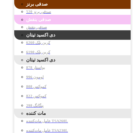
صدفی برنز
صدفی برنز 520
صدفی بنفش
صدفی بنفش
دی اکسید تیتان
کربن بلک 6260
کربن بلک 6190
دی اکسید تیتان
878 بواستار
996 لومون
808 کموکس
822 کموکس
298 پنگانگ
مات کننده
عامل مات‌کننده TSA260L
عامل مات‌کننده TSA230L