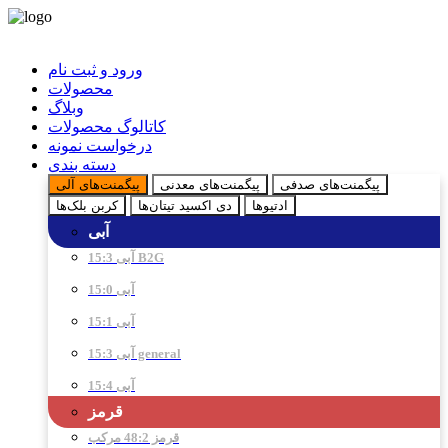
ورود و ثبت نام
محصولات
وبلاگ
کاتالوگ محصولات
درخواست نمونه
دسته بندی
پیگمنت‌های صدفی
پیگمنت‌های معدنی
پیگمنت‌های آلی
ادتیو‌ها
دی اکسید تیتان‌ها
کربن بلک‌ها
آبی
آبی 15:3 B2G
آبی 15:0
آبی 15:1
آبی 15:3 general
آبی 15:4
قرمز
قرمز 48:2 مرکب