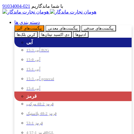
با شما ماندگاریم
021-91034004
دسته بندی ها
پیگمنت‌های صدفی
پیگمنت‌های معدنی
پیگمنت‌های آلی
ادتیو‌ها
دی اکسید تیتان‌ها
کربن بلک‌ها
آبی
آبی 15:3 B2G
آبی 15:0
آبی 15:1
آبی 15:3 general
آبی 15:4
قرمز
قرمز 48:2 مرکب
قرمز 48:2 پلاستیک
قرمز 53:1
قرمز 57:1 4BGL