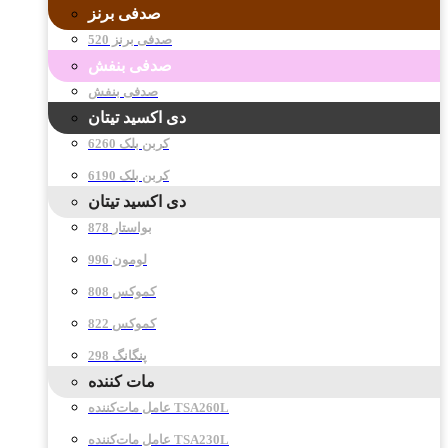
صدفی برنز
صدفی برنز 520
صدفی بنفش
صدفی بنفش
دی اکسید تیتان
کربن بلک 6260
کربن بلک 6190
دی اکسید تیتان
878 بواستار
996 لومون
808 کموکس
822 کموکس
298 پنگانگ
مات کننده
عامل مات‌کننده TSA260L
عامل مات‌کننده TSA230L