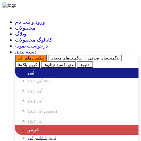
ورود و ثبت نام
محصولات
وبلاگ
کاتالوگ محصولات
درخواست نمونه
دسته بندی
پیگمنت‌های صدفی
پیگمنت‌های معدنی
پیگمنت‌های آلی
ادتیو‌ها
دی اکسید تیتان‌ها
کربن بلک‌ها
آبی
آبی 15:3 B2G
آبی 15:0
آبی 15:1
آبی 15:3 general
آبی 15:4
قرمز
قرمز 48:2 مرکب