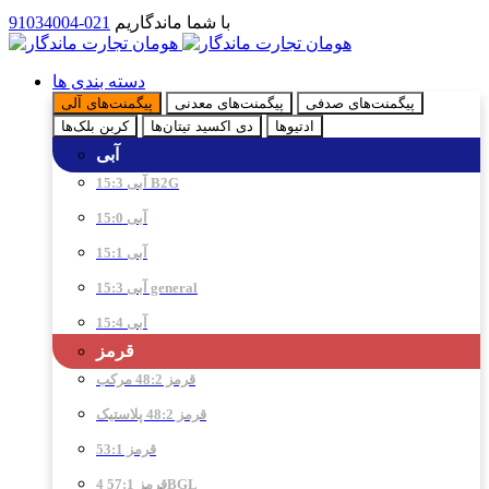
با شما ماندگاریم
021-91034004
دسته بندی ها
پیگمنت‌های صدفی
پیگمنت‌های معدنی
پیگمنت‌های آلی
ادتیو‌ها
دی اکسید تیتان‌ها
کربن بلک‌ها
آبی
آبی 15:3 B2G
آبی 15:0
آبی 15:1
آبی 15:3 general
آبی 15:4
قرمز
قرمز 48:2 مرکب
قرمز 48:2 پلاستیک
قرمز 53:1
قرمز 57:1 4BGL