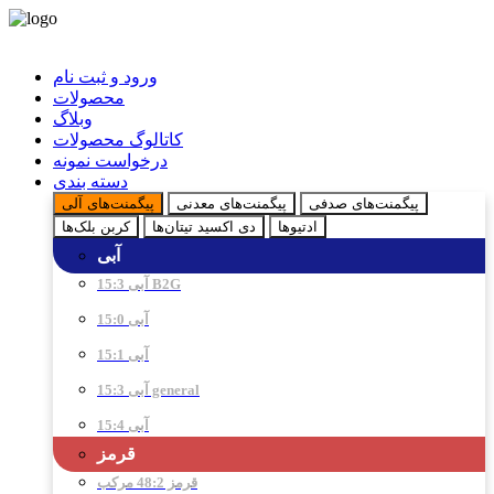
ورود و ثبت نام
محصولات
وبلاگ
کاتالوگ محصولات
درخواست نمونه
دسته بندی
پیگمنت‌های صدفی
پیگمنت‌های معدنی
پیگمنت‌های آلی
ادتیو‌ها
دی اکسید تیتان‌ها
کربن بلک‌ها
آبی
آبی 15:3 B2G
آبی 15:0
آبی 15:1
آبی 15:3 general
آبی 15:4
قرمز
قرمز 48:2 مرکب