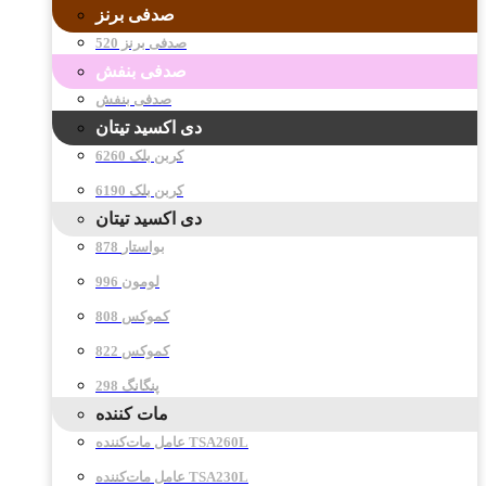
صدفی برنز
صدفی برنز 520
صدفی بنفش
صدفی بنفش
دی اکسید تیتان
کربن بلک 6260
کربن بلک 6190
دی اکسید تیتان
878 بواستار
996 لومون
808 کموکس
822 کموکس
298 پنگانگ
مات کننده
عامل مات‌کننده TSA260L
عامل مات‌کننده TSA230L