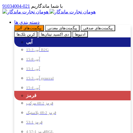
با شما ماندگاریم
021-91034004
دسته بندی ها
پیگمنت‌های صدفی
پیگمنت‌های معدنی
پیگمنت‌های آلی
ادتیو‌ها
دی اکسید تیتان‌ها
کربن بلک‌ها
آبی
آبی 15:3 B2G
آبی 15:0
آبی 15:1
آبی 15:3 general
آبی 15:4
قرمز
قرمز 48:2 مرکب
قرمز 48:2 پلاستیک
قرمز 53:1
قرمز 57:1 4BGL