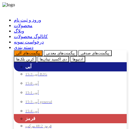
ورود و ثبت نام
محصولات
وبلاگ
کاتالوگ محصولات
درخواست نمونه
دسته بندی
پیگمنت‌های صدفی
پیگمنت‌های معدنی
پیگمنت‌های آلی
ادتیو‌ها
دی اکسید تیتان‌ها
کربن بلک‌ها
آبی
آبی 15:3 B2G
آبی 15:0
آبی 15:1
آبی 15:3 general
آبی 15:4
قرمز
قرمز 48:2 مرکب