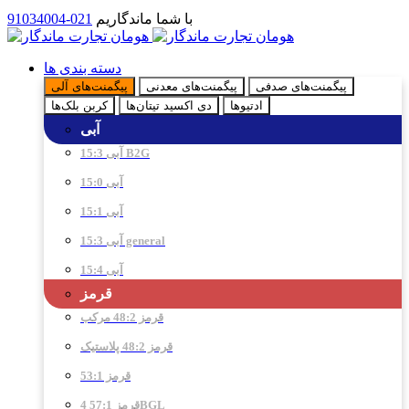
با شما ماندگاریم
021-91034004
دسته بندی ها
پیگمنت‌های صدفی
پیگمنت‌های معدنی
پیگمنت‌های آلی
ادتیو‌ها
دی اکسید تیتان‌ها
کربن بلک‌ها
آبی
آبی 15:3 B2G
آبی 15:0
آبی 15:1
آبی 15:3 general
آبی 15:4
قرمز
قرمز 48:2 مرکب
قرمز 48:2 پلاستیک
قرمز 53:1
قرمز 57:1 4BGL