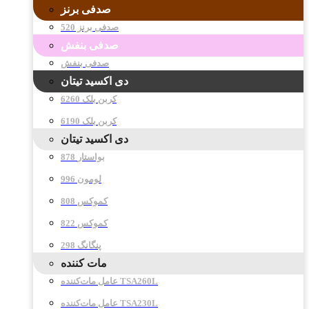
صدفی برنز
صدفی برنز 520
صدفی بنفش
صدفی بنفش
دی اکسید تیتان
کربن بلک 6260
کربن بلک 6190
دی اکسید تیتان
878 بواستار
996 لومون
808 کموکس
822 کموکس
298 پنگانگ
مات کننده
عامل مات‌کننده TSA260L
عامل مات‌کننده TSA230L