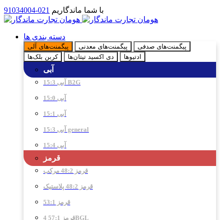
با شما ماندگاریم
021-91034004
دسته بندی ها
پیگمنت‌های صدفی
پیگمنت‌های معدنی
پیگمنت‌های آلی
ادتیو‌ها
دی اکسید تیتان‌ها
کربن بلک‌ها
آبی
آبی 15:3 B2G
آبی 15:0
آبی 15:1
آبی 15:3 general
آبی 15:4
قرمز
قرمز 48:2 مرکب
قرمز 48:2 پلاستیک
قرمز 53:1
قرمز 57:1 4BGL