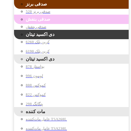
صدفی برنز
صدفی برنز 520
صدفی بنفش
صدفی بنفش
دی اکسید تیتان
کربن بلک 6260
کربن بلک 6190
دی اکسید تیتان
878 بواستار
996 لومون
808 کموکس
822 کموکس
298 پنگانگ
مات کننده
عامل مات‌کننده TSA260L
عامل مات‌کننده TSA230L