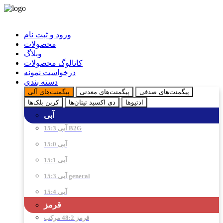
ورود و ثبت نام
محصولات
وبلاگ
کاتالوگ محصولات
درخواست نمونه
دسته بندی
پیگمنت‌های صدفی
پیگمنت‌های معدنی
پیگمنت‌های آلی
ادتیو‌ها
دی اکسید تیتان‌ها
کربن بلک‌ها
آبی
آبی 15:3 B2G
آبی 15:0
آبی 15:1
آبی 15:3 general
آبی 15:4
قرمز
قرمز 48:2 مرکب