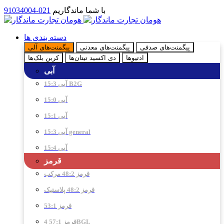
با شما ماندگاریم
021-91034004
دسته بندی ها
پیگمنت‌های صدفی
پیگمنت‌های معدنی
پیگمنت‌های آلی
ادتیو‌ها
دی اکسید تیتان‌ها
کربن بلک‌ها
آبی
آبی 15:3 B2G
آبی 15:0
آبی 15:1
آبی 15:3 general
آبی 15:4
قرمز
قرمز 48:2 مرکب
قرمز 48:2 پلاستیک
قرمز 53:1
قرمز 57:1 4BGL