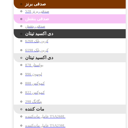
صدفی برنز
صدفی برنز 520
صدفی بنفش
صدفی بنفش
دی اکسید تیتان
کربن بلک 6260
کربن بلک 6190
دی اکسید تیتان
878 بواستار
996 لومون
808 کموکس
822 کموکس
298 پنگانگ
مات کننده
عامل مات‌کننده TSA260L
عامل مات‌کننده TSA230L