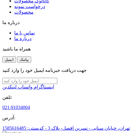
کاتالوگ محصولات
درخواست نمونه
محصولات
درباره ما
تماس با ما
درباره ما
همراه ما باشید
پیامک
ایمیل
جهت دریافت خبرنامه ایمیل خود را وارد کنید
اینستاگرام
واتساپ
لینکدین
تلفن:
021-91034004
آدرس:
تهران، خیابان سنایی - نسرین افضل- پلاک 3 - کدپستی: 1585616485