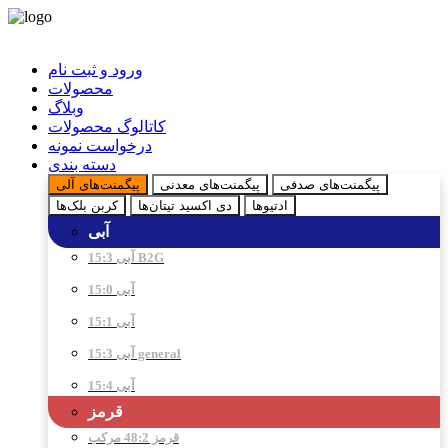
ورود و ثبت نام
محصولات
وبلاگ
کاتالوگ محصولات
درخواست نمونه
دسته بندی
پیگمنت‌های صدفی
پیگمنت‌های معدنی
پیگمنت‌های آلی
ادتیو‌ها
دی اکسید تیتان‌ها
کربن بلک‌ها
آبی
آبی 15:3 B2G
آبی 15:0
آبی 15:1
آبی 15:3 general
آبی 15:4
قرمز
قرمز 48:2 مرکب